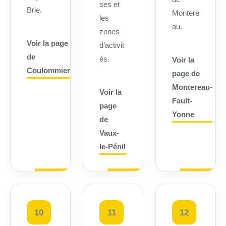
ses et
Brie.
Montere
les
au.
zones
Voir la page
d’activit
de
és.
Voir la
Coulommiers
page de
Montereau-
Voir la
Fault-
page
Yonne
de
Vaux-
le-Pénil
10
11
12