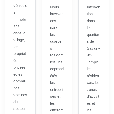
véhicule
Nous
Interven
s
interven
tion
immobili
ons
dans
sés
dans
les
dans le
les
quartier
village,
quartier
s de
les
s
Savigny
propriét
résident
-le-
és
iels, les
Temple,
privées
copropri
les
et les
étés,
résiden
commu
les
ces, les
nes
entrepri
zones
voisines
ses et
d’activit
du
les
és et
secteur.
différent
les