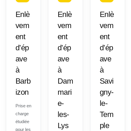
Enlè
Enlè
Enlè
vem
vem
vem
ent
ent
ent
d’ép
d’ép
d’ép
ave
ave
ave
à
à
à
Barb
Dam
Savi
izon
mari
gny-
e-
le-
Prise en
les-
Tem
charge
étudiée
Lys
ple
pour les