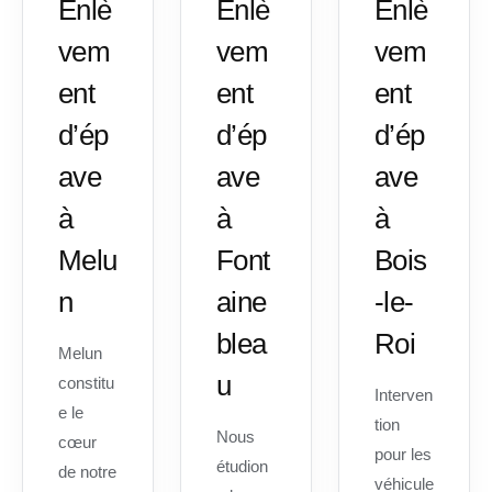
Enlè
Enlè
Enlè
vem
vem
vem
ent
ent
ent
d’ép
d’ép
d’ép
ave
ave
ave
à
à
à
Melu
Font
Bois
n
aine
-le-
blea
Roi
Melun
u
constitu
Interven
e le
tion
Nous
cœur
pour les
étudion
de notre
véhicule