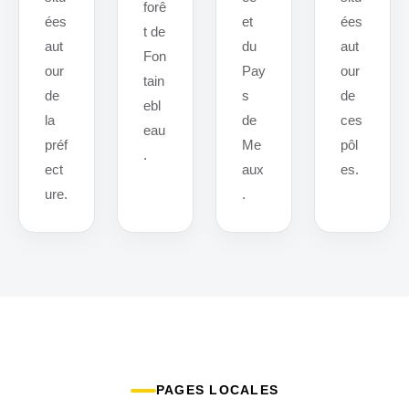
forê
ées
et
ées
t de
aut
du
aut
Fon
our
Pay
our
tain
de
s
de
ebl
la
de
ces
eau
préf
Me
pôl
.
ect
aux
es.
ure.
.
PAGES LOCALES