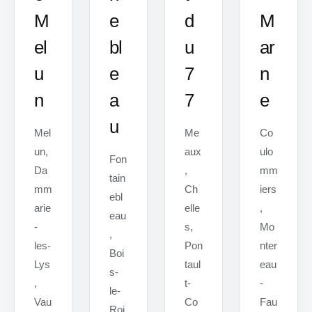
M
e
d
M
el
bl
u
ar
u
e
7
n
n
a
7
e
u
Mel
Me
Co
un,
aux
ulo
Fon
Da
,
mm
tain
mm
Ch
iers
ebl
arie
elle
,
eau
-
s,
Mo
,
les-
Pon
nter
Boi
Lys
taul
eau
s-
,
t-
-
le-
Vau
Co
Fau
Roi,