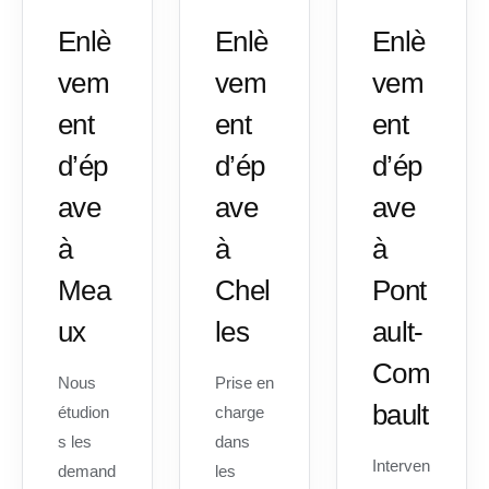
Enlè
Enlè
Enlè
vem
vem
vem
ent
ent
ent
d’ép
d’ép
d’ép
ave
ave
ave
à
à
à
Mea
Chel
Pont
ux
les
ault-
Com
Nous
Prise en
bault
étudion
charge
s les
dans
Interven
demand
les