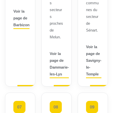
s
commu
secteur
nes du
Voir la
s
secteur
page de
proches
de
Barbizon
de
Sénart.
Melun.
Voir la
Voir la
page de
page de
Savigny-
Dammarie-
le-
les-Lys
Temple
07
08
09