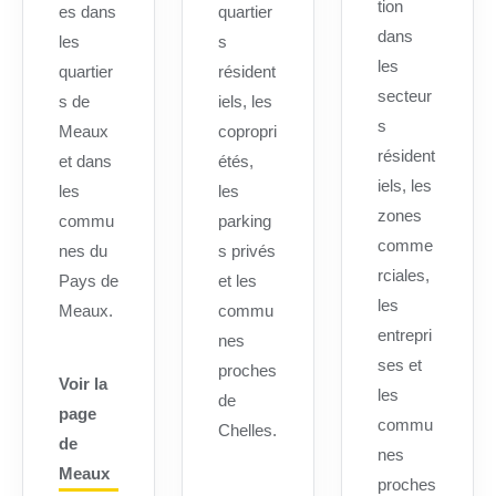
tion
es dans
quartier
dans
les
s
les
quartier
résident
secteur
s de
iels, les
s
Meaux
copropri
résident
et dans
étés,
iels, les
les
les
zones
commu
parking
comme
nes du
s privés
rciales,
Pays de
et les
les
Meaux.
commu
entrepri
nes
ses et
proches
Voir la
les
de
page
commu
Chelles.
de
nes
Meaux
proches