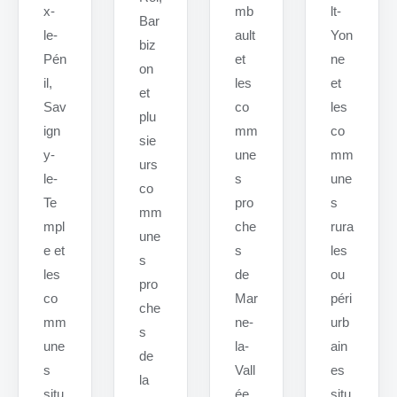
x-
mb
lt-
Bar
le-
ault
Yon
biz
Pén
et
ne
on
il,
les
et
et
Sav
co
les
plu
ign
mm
co
sie
y-
une
mm
urs
le-
s
une
co
Te
pro
s
mm
mpl
che
rura
une
e et
s
les
s
les
de
ou
pro
co
Mar
péri
che
mm
ne-
urb
s
une
la-
ain
de
s
Vall
es
la
situ
ée
situ