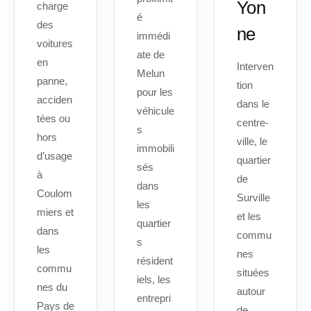
Yon
charge
é
des
ne
immédi
voitures
ate de
en
Interven
Melun
panne,
tion
pour les
acciden
dans le
véhicule
tées ou
centre-
s
hors
ville, le
immobili
d’usage
quartier
sés
à
de
dans
Coulom
Surville
les
miers et
et les
quartier
dans
commu
s
les
nes
résident
commu
situées
iels, les
nes du
autour
entrepri
Pays de
de