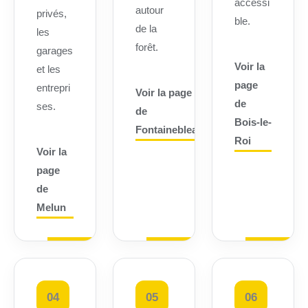
accessi
autour
privés,
ble.
de la
les
forêt.
garages
Voir la
et les
page
entrepri
Voir la page
de
ses.
de
Bois-le-
Fontainebleau
Roi
Voir la
page
de
Melun
04
05
06