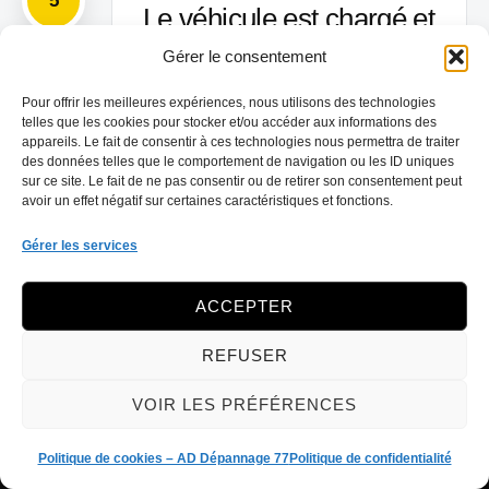
5
Le véhicule est chargé et
transporté
Gérer le consentement
Pour offrir les meilleures expériences, nous utilisons des technologies
Après vérification du dossier,
telles que les cookies pour stocker et/ou accéder aux informations des
l’épave est chargée puis orientée
appareils. Le fait de consentir à ces technologies nous permettra de traiter
des données telles que le comportement de navigation ou les ID uniques
vers la filière réglementée des
sur ce site. Le fait de ne pas consentir ou de retirer son consentement peut
avoir un effet négatif sur certaines caractéristiques et fonctions.
véhicules hors d’usage.
Gérer les services
ACCEPTER
REFUSER
VOIR LES PRÉFÉRENCES
Politique de cookies – AD Dépannage 77
Politique de confidentialité