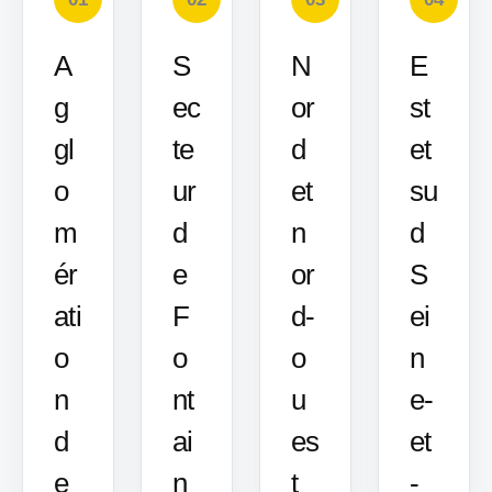
A
S
N
E
g
ec
or
st
gl
te
d
et
o
ur
et
su
m
d
n
d
ér
e
or
S
ati
F
d-
ei
o
o
o
n
n
nt
u
e-
d
ai
es
et
e
n
t
-