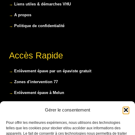
→
Liens utiles & démarches VHU
→
A propos
→
Politique de confidentialité
Accès Rapide
→
Enlèvement épave par un épaviste gratuit
→
Zones d'intervention 77
→
Enlèvement épave à Melun
→
Enlèvement épave à Fontainebleau
Gérer le consentement
→
Enlèvement épave à Dammarie-les-Lys
Pour offrir les meilleures expériences, nous utilisons des technologies
→
Enlèvement épave à Montereau-Fault-Yonne
telles que les cookies pour stocker et/ou accéder aux informations des
appareils. Le fait de consentir à ces technologies nous permettra de traiter